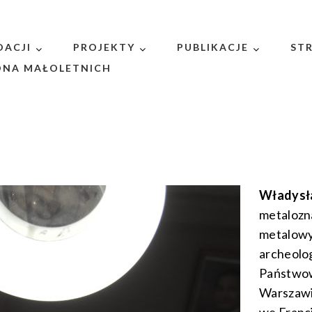
DACJI
PROJEKTY
PUBLIKACJE
ST
NA MAŁOLETNICH
Władysł
metalozn
metalowyc
archeolog
Państwo
Warszawi