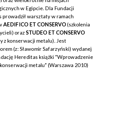
i oraz wielokrotnie na misjach
icznych w Egipcie. Dla Fundacji
s prowadził warsztaty w ramach
ów
AEDIFICO ET CONSERVO
(szkolenia
ycieli) oraz
STUDEO ET CONSERVO
y z konserwacji metalu). Jest
orem (z: Sławomir Safarzyński) wydanej
dację Hereditas książki
“Wprowadzenie
 konserwacji metalu”
(Warszawa 2010)