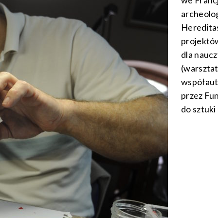
we Francj
archeolog
Heredita
projekt
dla naucz
(warsztat
współaut
przez Fun
do sztuki