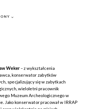
RONY
aw Weker
– z wykształcenia
awca, konserwator zabytków
h, specjalizujący się w zabytkach
icznych, wieloletni pracownik
wego Muzeum Archeologicznego w
e. Jako konserwator pracował w IRRAP